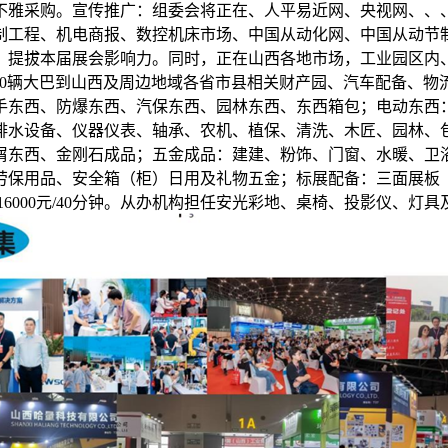
不雅采购。宣传推广：组委会将正在、人平易近网、央视网、、
制工程、机电商报、数控机床市场、中国从动化网、中国从动节
、提拔本届展会影响力。同时，正在山西各地市场，工业园区内
300辆大巴到山西及周边地域各省市县相关财产园、汽车配备、
手东西、防爆东西、汽保东西、园林东西、东西箱包；电动东西
排水设备、仪器仪表、轴承、农机、植保、清洗、木匠、园林、
屑东西、金刚石成品；五金成品：建建、粉饰、门窗、水暖、卫
保用品、安全箱（柜）日用及礼物五金；标展配备：三面展板（高
6000元/40分钟。从办机构担任安光彩地、桌椅、投影仪、