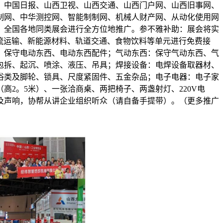
、中国日报、山西卫视、山西交通、山西门户网、山西旧事网、
制网、中华测控网、智能制制网、机械人财产网、从动化使用网
、全国各地同类展会进行全方位地推广。参不雅补助：展会将实
物流运输、新能源材料、轨道交通、食物饮料等单元进行免费接
：保守电动东西、电动东西配件；气动东西：保守气动东西、气
包拆、起沉、喷涂、液压、吊具；焊接设备：电焊设备取器材、
浴类及脚轮、锁具、尺度紧固件、五金杂品；电子电器：电子家
2。5米）、一张洽商桌、两把椅子、两盏射灯、220V电
灯具及声响，协帮从讲企业组织听众（请自备手提带）。（更多推广