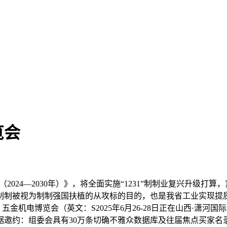
览会
024—2030年）》，将全面实施“1231”制制业复兴升级
制制被视为制制强国扶植的从攻标的目的，也是我省工业实现提质
）五金机电博览会（英文：S2025年6月26-28日正在山西·
据邀约：组委会具有30万条切确不雅众数据库及往届焦点买家名