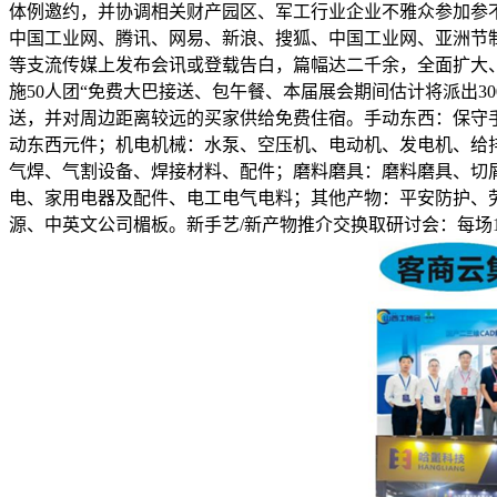
体例邀约，并协调相关财产园区、军工行业企业不雅众参加参
中国工业网、腾讯、网易、新浪、搜狐、中国工业网、亚洲节
等支流传媒上发布会讯或登载告白，篇幅达二千余，全面扩大
施50人团“免费大巴接送、包午餐、本届展会期间估计将派出
送，并对周边距离较远的买家供给免费住宿。手动东西：保守
动东西元件；机电机械：水泵、空压机、电动机、发电机、给
气焊、气割设备、焊接材料、配件；磨料磨具：磨料磨具、切
电、家用电器及配件、电工电气电料；其他产物：平安防护、劳
源、中英文公司楣板。新手艺/新产物推介交换取研讨会：每场1