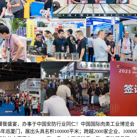
餮盛宴，办事于中国安防行业同仁！中国国际肉类工业博览会（C
年巡厦门，展出头具名积100000平米；跨越2000家企业、100