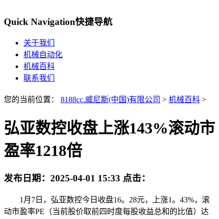
Quick Navigation
快捷导航
关于我们
机械自动化
机械百科
联系我们
您的当前位置：
8188cc.威尼斯(中国)有限公司
>
机械百科
>
弘亚数控收盘上涨143%滚动市
盈率1218倍
发布日期：
2025-04-01 15:33
点击：
1月7日，弘亚数控今日收盘16。28元，上涨1。43%，滚
动市盈率PE（当前股价取前四时度每股收益总和的比值）达