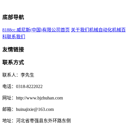
底部导航
8188cc.威尼斯(中国)有限公司首页
关于我们
机械自动化
机械百
科
联系我们
友情链接
联系方式
联系人：李先生
电话：0318-8222022
网址：http://www.bjzhuhan.com
邮箱：huinajixie@163.com
地址：河北省枣强县东外环路东侧