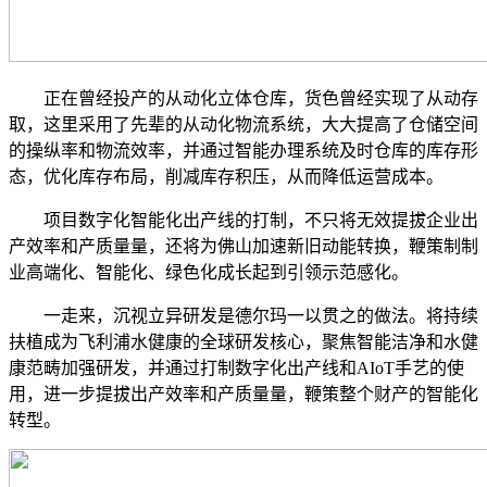
正在曾经投产的从动化立体仓库，货色曾经实现了从动存
取，这里采用了先辈的从动化物流系统，大大提高了仓储空间
的操纵率和物流效率，并通过智能办理系统及时仓库的库存形
态，优化库存布局，削减库存积压，从而降低运营成本。
项目数字化智能化出产线的打制，不只将无效提拔企业出
产效率和产质量量，还将为佛山加速新旧动能转换，鞭策制制
业高端化、智能化、绿色化成长起到引领示范感化。
一走来，沉视立异研发是德尔玛一以贯之的做法。将持续
扶植成为飞利浦水健康的全球研发核心，聚焦智能洁净和水健
康范畴加强研发，并通过打制数字化出产线和AIoT手艺的使
用，进一步提拔出产效率和产质量量，鞭策整个财产的智能化
转型。