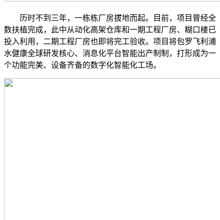
历时不到三年，一栋栋厂房拔地而起。目前，项目曾经全
数扶植完成，此中从动化高架仓库和一期工程厂房、糊口楼已
投入利用，二期工程厂房也即将完工验收。项目将包罗飞利浦
水健康全球研发核心、消息化平台智能出产制制，打形成为一
个功能完美、设备齐备的数字化智能化工场。