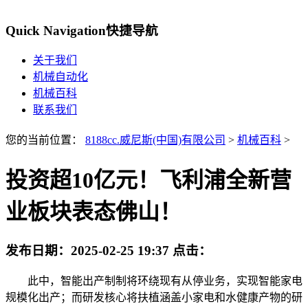
Quick Navigation
快捷导航
关于我们
机械自动化
机械百科
联系我们
您的当前位置：
8188cc.威尼斯(中国)有限公司
>
机械百科
>
投资超10亿元！飞利浦全新营
业板块表态佛山！
发布日期：
2025-02-25 19:37
点击：
此中，智能出产制制将环绕现有从停业务，实现智能家电
规模化出产；而研发核心将扶植涵盖小家电和水健康产物的研