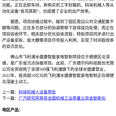
功能。正在总卸车间，新购买的工字封箱机、码垛机械人等从
动化设备“各司其职”，也提拔了企业的出产效率。
据悉，项目扶植过程中，碰到了园区周边公共交通配套不
脚等问题，正在多方部分的协调帮帮下获得成功处理；而正在
项目验收环节，相关部分优化验收流程，特批项目同步进行出
产设备安拆，极大鞭策项目尽早投入利用，实现了时间取效率
的双沉优化。
佛山市飞利浦水健康智能家电智制项目位于顺德区北滘
镇，是广东省沉点扶植项目。此前，广东德尔玛科技股份无限
公司全资收购了全球500强飞利浦旗下的全球水健康营业，
2022年，投资超10亿元的飞利浦水健康智能家电智制正在顺德
北滘破土动工。
上一篇：
码垛机械人设备用处
下一篇：
广汽研究院荣获全国机械工业质量立异金智能化
地区产品：