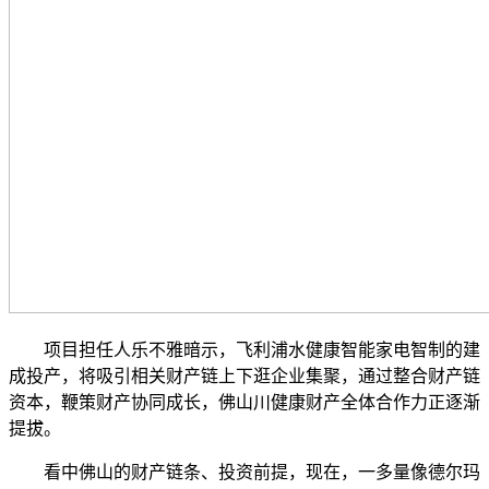
项目担任人乐不雅暗示，飞利浦水健康智能家电智制的建
成投产，将吸引相关财产链上下逛企业集聚，通过整合财产链
资本，鞭策财产协同成长，佛山川健康财产全体合作力正逐渐
提拔。
看中佛山的财产链条、投资前提，现在，一多量像德尔玛