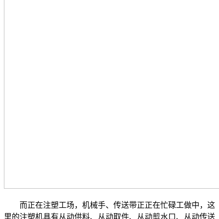
而正在注塑工场，机械手、传送带正正在忙碌工做中，这
里的注塑机具有从动供料、从动取件、从动剪水口、从动传送