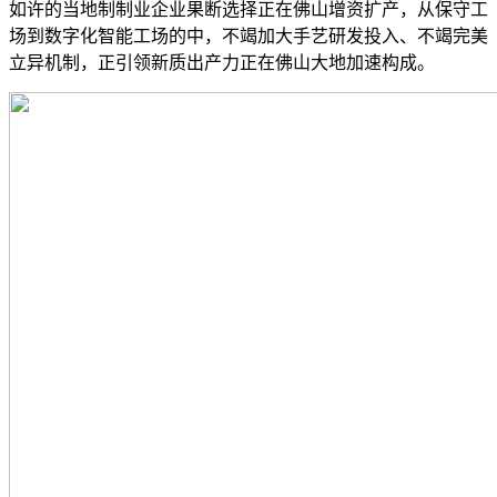
如许的当地制制业企业果断选择正在佛山增资扩产，从保守工
场到数字化智能工场的中，不竭加大手艺研发投入、不竭完美
立异机制，正引领新质出产力正在佛山大地加速构成。