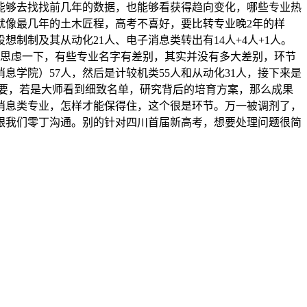
师也能够去找找前几年的数据，也能够看获得趋向变化，哪些专业热
就像最几年的土木匠程，高考不喜好，要比转专业晚2年的样
想制制及其从动化21人、电子消息类转出有14人+4人+1人。
度思虑一下，有些专业名字有差别，其实并没有多大差别，环节
息学院）57人，然后是计较机类55人和从动化31人，接下来是
业主要，若是大师看到细致名单，研究背后的培育方案，那么成果
子消息类专业，怎样才能保得住，这个很是环节。万一被调剂了，
跟我们零丁沟通。别的针对四川首届新高考，想要处理问题很简
。