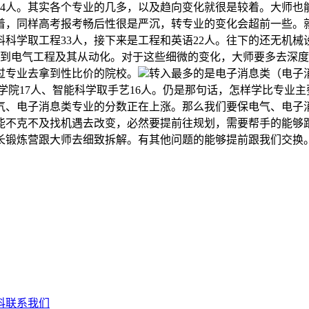
是454人。其实各个专业的几多，以及趋向变化就很是较着。大
着，同样高考报考畅后性很是严沉，转专业的变化会超前一些。
料科学取工程33人，接下来是工程和英语22人。往下的还无机械设
转到电气工程及其从动化。对于这些细微的变化，大师要多去深
过专业去拿到性比价的院校。
转入最多的是电子消息类（电子消
计学院17人、智能科学取手艺16人。仍是那句话，怎样学比专
电气、电子消息类专业的分数正在上涨。那么我们要保电气、电
能不克不及找机遇去改变，必然要提前往规划，需要帮手的能够
长锻炼营跟大师去细致拆解。有其他问题的能够提前跟我们交换
科
联系我们