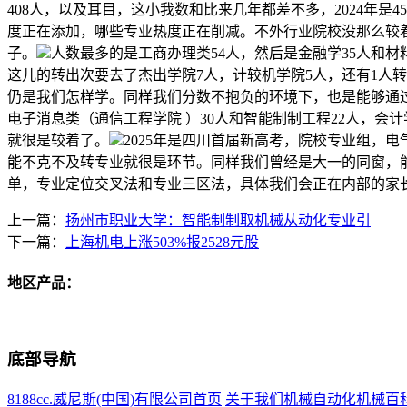
408人，以及耳目，这小我数和比来几年都差不多，2024年
度正在添加，哪些专业热度正在削减。不外行业院校没那么较
子。
人数最多的是工商办理类54人，然后是金融学35人和材
这儿的转出次要去了杰出学院7人，计较机学院5人，还有1人
仍是我们怎样学。同样我们分数不抱负的环境下，也是能够通
电子消息类（通信工程学院 ）30人和智能制制工程22人，会
就很是较着了。
2025年是四川首届新高考，院校专业组，
能不克不及转专业就很是环节。同样我们曾经是大一的同窗，
单，专业定位交叉法和专业三区法，具体我们会正在内部的家
上一篇：
扬州市职业大学：智能制制取机械从动化专业引
下一篇：
上海机电上涨503%报2528元股
地区产品：
底部导航
8188cc.威尼斯(中国)有限公司首页
关于我们
机械自动化
机械百