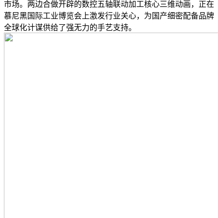
市场。两边合做开辟的数控五轴联动加工核心三维动画，正在
慕尼黑国际工业博览会上激发行业关心，为国产细密配备品牌
全球化计谋供给了强无力的手艺支持。