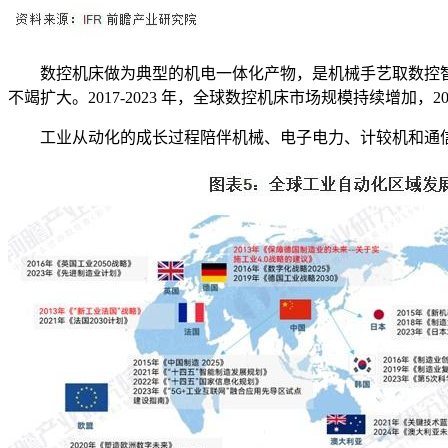
数控机床做为典型的机电一体化产物，是机械手艺取数控智
不竭扩大。2017-2023 年，全球数控机床市场规模持续增加，202
工业从动化的成长过程陪伴机械、电子电力、计较机和通信