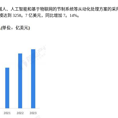
人、人工智能和基于物联网的节制系统等从动化处理方案的采用
到 3258。7 亿美元，同比增加 7。14%。