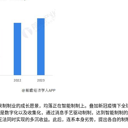
制制业的成长愿景，均落正在智能制制上。叠加新冠疫情下全球
记是数字化以及收集化，通过消息手艺驱动制制，达到智能制制的
无法同时实现的多沉收益。此后，连系本身劣势，提出各自的制