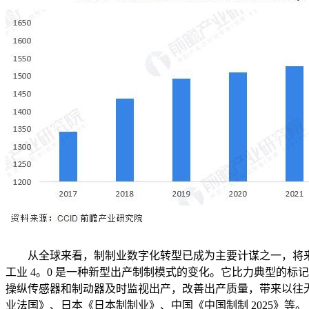
从全球来看，制制业数字化转型已成为主要计谋之一，将来
工业 4。0 是一种新型出产制制模式的变化。它比力典型的标
操纵传感器和制动器及时监视出产，改善出产质量，带来以往
业法国》、日本《日本制制业》、中国《中国制制 2025》等。