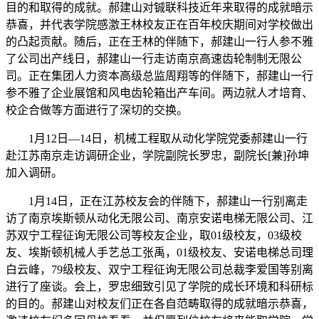
目的和取得的成就。郝建山对铖联科技近年来取得的成就暗示
恭喜，并代表学院感激王林校友正在百年校庆期间对学校做出
的凸起贡献。随后，正在王林的伴随下，郝建山一行人参不雅
了公司出产线日，郝建山一行走访南京高速齿轮制制无限公
司。正在集团人力资本高级总监周翔等的伴随下，郝建山一行
参不雅了企业展馆和风电齿轮箱出产车间。两边就人才培育、
校企合做等方面进行了深切的交换。
1月12日—14日，机械工程取从动化学院党委郝建山一行
赴江苏南京走访调研企业，学院副院长罗忠，副院长[兼]孙坤
加入调研。
1月14日，正在江苏校友会的伴随下，郝建山一行别离走
访了南京埃斯顿从动化无限公司、南京安诺电梯无限公司、江
苏双宁工程征询无限公司等校友企业，取01级校友，03级校
友、埃斯顿机械人手艺总工张禹，01级校友、安诺电梯总司理
白云峰，79级校友、双宁工程征询无限公司总裁李爱国等别离
进行了座谈。会上，罗忠细致引见了学院的成长环境和科研标
的目的。郝建山对校友们正在各自范畴取得的成就暗示恭喜，