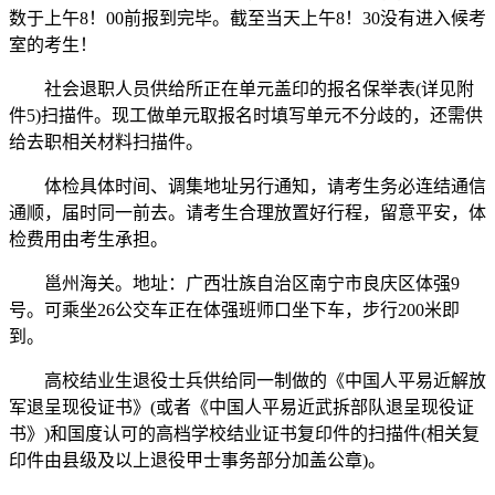
数于上午8！00前报到完毕。截至当天上午8！30没有进入候考
室的考生！
社会退职人员供给所正在单元盖印的报名保举表(详见附
件5)扫描件。现工做单元取报名时填写单元不分歧的，还需供
给去职相关材料扫描件。
体检具体时间、调集地址另行通知，请考生务必连结通信
通顺，届时同一前去。请考生合理放置好行程，留意平安，体
检费用由考生承担。
邕州海关。地址：广西壮族自治区南宁市良庆区体强9
号。可乘坐26公交车正在体强班师口坐下车，步行200米即
到。
高校结业生退役士兵供给同一制做的《中国人平易近解放
军退呈现役证书》(或者《中国人平易近武拆部队退呈现役证
书》)和国度认可的高档学校结业证书复印件的扫描件(相关复
印件由县级及以上退役甲士事务部分加盖公章)。