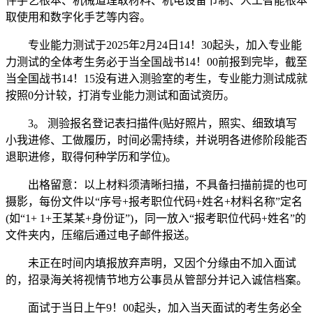
件手艺根本、机械道理取材料、机电设备节制、人工智能根本
取使用和数字化手艺等内容。
专业能力测试于2025年2月24日14！30起头，加入专业能
力测试的全体考生务必于当全国战书14！00前报到完毕，截至
当全国战书14！15没有进入测验室的考生，专业能力测试成就
按照0分计较，打消专业能力测试和面试资历。
3。 测验报名登记表扫描件(贴好照片，照实、细致填写
小我进修、工做履历，时间必需持续，并说明各进修阶段能否
退职进修，取得何种学历和学位)。
出格留意：以上材料须清晰扫描，不具备扫描前提的也可
摄影，每份文件以“序号+报考职位代码+姓名+材料名称”定名
(如“1+ 1+王某某+身份证”)，同一放入“报考职位代码+姓名”的
文件夹内，压缩后通过电子邮件报送。
未正在时间内填报放弃声明，又因个分缘由不加入面试
的，招录海关将视情节地方公事员从管部分并记入诚信档案。
面试于当日上午9！00起头，加入当天面试的考生务必全