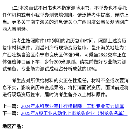
(二)本次面试不出书也不指定测验用书，不举办也不委托
任何机构或者小我举办测验培训班。请泛博考生提高，谨防上
当。更多关于南宁海关的消息请关心广西国度公事员测验网广
西人事测验。
请考生按照附件1中列明的资历复审时间，照顾上述资历
复审材料原件，到邕州海行现场资历复审。邕州海关地址为：
广西壮族自治区南宁市良庆区体强9号。可乘坐26公交车正在
体强班师口坐下车，步行200米即到。请提前做好专业能力测
试预备，专业能力测试成就占分析成就的10%。
考生应对所供给材料的实正在性担任，材料不全或次要消
息不实，影响资历审查成果的，将打消面试资历。面试前还将
进行现场资历复审，届时请考生备齐以上材料原件。
上一篇：
2024年本科就业率排行榜揭晓：工科专业实力雄厚
下一篇：
2025年A股工业从动化上市龙头企业（附龙头名单）
地区产品：