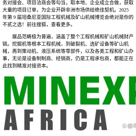
务对接会、项目洽商会等勾当，取本地、企业成立合做，获取
大量的项目订单，为企业开辟非洲市场供给绝佳契机。2025
年第 9 届坦桑尼亚国际工程机械及矿山机械博览会绝对是你的
不贰之选！前往搜狐，查看更多。
展品范畴极为普遍，涵盖了整个工程机械和矿山机械财产
链。挖掘机等根本工程机械，到破裂机、选矿设备等矿山机
械，再到策动机、液压系统等零部件，以及各类工程和矿山办
事，无论是设备制制商、经销商，仍是工程承包商，都能正在
此找到精准对接资本。