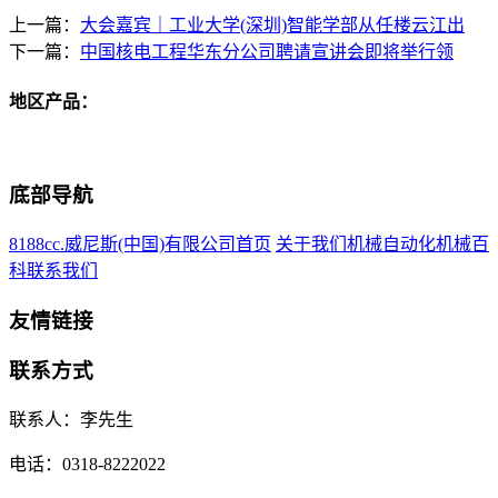
上一篇：
大会嘉宾｜工业大学(深圳)智能学部从任楼云江出
下一篇：
中国核电工程华东分公司聘请宣讲会即将举行领
地区产品：
底部导航
8188cc.威尼斯(中国)有限公司首页
关于我们
机械自动化
机械百
科
联系我们
友情链接
联系方式
联系人：李先生
电话：0318-8222022