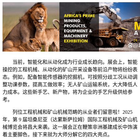
当前，智能化和从动化成为行业成长趋向。展会上，智能
操控的工程机械、从动化的矿山开采设备等前沿产物将纷纷表
态。例如，配备智能传感器的挖掘机，可按照分歧工况从动调
整功课参数，提高工做效率；无人矿山运输系统，大大降低人
力成本。这些新手艺、新产物，将为企业的手艺升级供给参
考。
列位工程机械和矿山机械范畴的从业者们留意啦！2025
年，第 9 届坦桑尼亚（达累斯萨拉姆）国际工程机械及矿山机
械博览会将昌大来袭。这一展会正在鞭策非洲基建成长中饰演
着主要脚色，接下来就为大师分解它的四大亮点。