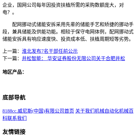
企业，国网公司每年因投资扶植所需的采购数额庞大，对
电？。
配网挪动式储能安拆采用先辈的储能手艺和矫捷的挪动手
段，兼具储能及供能功能。相较于保守电网体例，配网挪动式
储能安拆具有响应速度快、投资成本低、扶植周期短等劣势。
上一篇：
淮北发布7名干部任前公示
下一篇：
井松智能： 华安证券股份无限公司关于合肥井松
地区产品：
底部导航
8188cc.威尼斯(中国)有限公司首页
关于我们
机械自动化
机械百
科
联系我们
友情链接