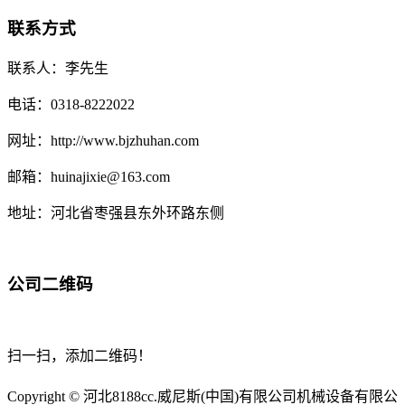
联系方式
联系人：李先生
电话：0318-8222022
网址：http://www.bjzhuhan.com
邮箱：huinajixie@163.com
地址：河北省枣强县东外环路东侧
公司二维码
扫一扫，添加二维码！
Copyright © 河北8188cc.威尼斯(中国)有限公司机械设备有限公