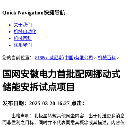
Quick Navigation
快捷导航
关于我们
机械自动化
机械百科
联系我们
您的当前位置：
8188cc.威尼斯(中国)有限公司
>
机械百科
>
国网安徽电力首批配网挪动式
储能安拆试点项目
发布日期：
2025-03-20 16:27
点击：
出格声明：北极星转载其他网坐内容，出于传送更多消息
而非盈利之目标，同时并不代表同意其概念或其描述，内容仅