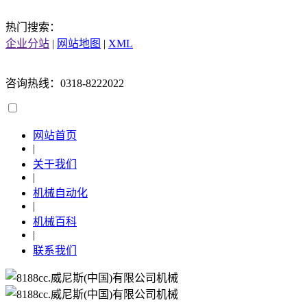
热门搜索：
企业分站
|
网站地图
|
XML
咨询热线：0318-8222022
网站首页
|
关于我们
|
机械自动化
|
机械百科
|
联系我们